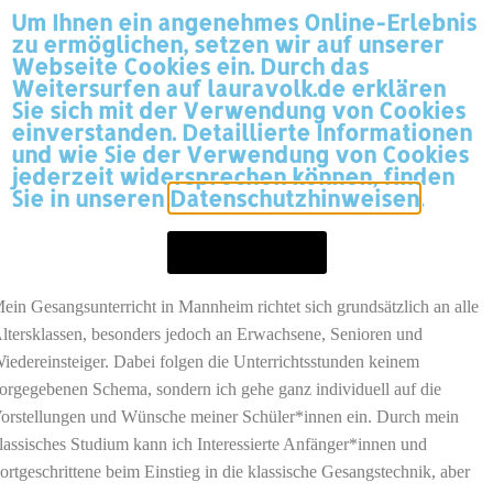
Um Ihnen ein angenehmes Online-Erlebnis
zu ermöglichen, setzen wir auf unserer
LAURA VOLK
MENÜ
Webseite Cookies ein. Durch das
Weitersurfen auf lauravolk.de erklären
Sie sich mit der Verwendung von Cookies
einverstanden. Detaillierte Informationen
und wie Sie der Verwendung von Cookies
Gesangsunterricht // Workshops
jederzeit widersprechen können, finden
Sie in unseren
Datenschutzhinweisen
.
eben meiner künstlerischen Arbeit biete ich auch die Möglichkeit zu
EINVERSTANDEN
ndividuellem Gesangsunterricht.
ein Gesangsunterricht in Mannheim richtet sich grundsätzlich an alle
ltersklassen, besonders jedoch an Erwachsene, Senioren und
iedereinsteiger. Dabei folgen die Unterrichtsstunden keinem
orgegebenen Schema, sondern ich gehe ganz individuell auf die
orstellungen und Wünsche meiner Schüler*innen ein. Durch mein
lassisches Studium kann ich Interessierte Anfänger*innen und
ortgeschrittene beim Einstieg in die klassische Gesangstechnik, aber