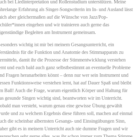
uch bei Liedinterpretation und Rollenstudium unterstützen. Meine
ahrelange Erfahrung als Singer-Songwriterin im In- und Ausland lässt
ich aber gleichermaßen auf die Wünsche von Jazz/Pop-
chüler*innen eingehen und wir trainieren auch gerne das
igenständige Begleiten am Instrument gemeinsam.
esonders wichtig ist mir bei meinem Gesangsunterricht, ein
erständnis für die Funktion und Anatomie des Stimmapparats zu
ermitteln, damit ihr die Prozesse der Stimmentwicklung verstehen
ernt und euch bald auch ganz selbstbestimmt an eventuelle Probleme
nd Fragen heranarbeiten könnt – denn nur wer sein Instrument und
essen Funktionsweise verstehen lernt, hat auf Dauer Spaß und bleibt
m Ball! Auch die Frage, warum eigentlich Körper und Haltung für
as gesunde Singen wichtig sind, beantworten wir im Unterricht.
obald man versteht, warum genau eine gewisse Übung gewählt
urde und zu welchem Ergebnis diese führen soll, machen auf einmal
uch die scheinbar albernsten Gesangs- und Einsingübungen Sinn,
aher gibt es in meinem Unterricht auch nie dumme Fragen und wir
esprechen sehr gerne alles, was ihr schon immer zum Thema Stimme